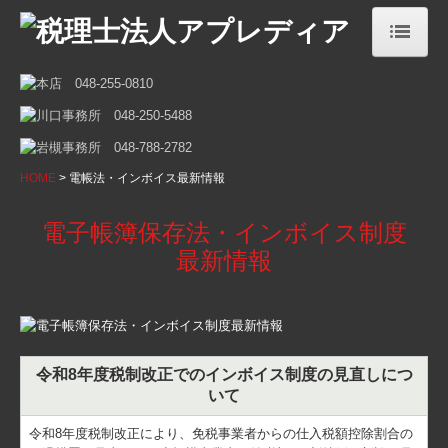
HOME
事務所案内
本店
HOME
電帳法・インボイス最新情報
川口事務所
電子帳簿保存法・インボイス制度
岩槻事務所
最新情報
お知らせ
セミナー案内
お客さまリンク集
令和8年度税制改正でのインボイス制度の見直しにつ
提携企業ネットワーク
いて
アプレディアが選ばれる理由
令和8年度税制改正により、免税事業者からの仕入税額控除割合の