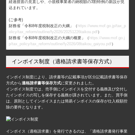
経過措置の見直しや、小規模事業者の納税額の3割特例の新設が見
サービス案内
込まれています。
デジタル化支援
(ご参考)
財務省「令和8年度税制改正の大綱」（
https://www.mof.go.jp/tax_p
創業支援・会社設立
olicy/tax_reform/outline/fy2026/20251226taikou.pdf
）
財務省「令和8年度税制改正の大綱の概要」（
https://www.mof.go.j
個人の方の相続
p/tax_policy/tax_reform/outline/fy2026/08taikou_gaiyou.pdf
）
料金について
インボイス制度（適格請求書等保存方式）
初回相談（無料）について
採用情報
インボイス制度により、請求書等の記載事項が区分記載請求書等保存
方式から
適格請求書等保存方式
に変更されました。
採用メッセージ
インボイス制度では、売手側にインボイスを交付する義務及び交付し
たインボイスの写しを保存する義務が課されています。また、買手側
スタッフインタビュー
は、原則としてインボイスまたは簡易インボイスの保存が仕入税額控
除の要件となります。
監査担当者の1日
働きやすさへの取組
インボイス（適格請求書）を発行できるのは、「適格請求書発行事業
数字で見るアプレディア