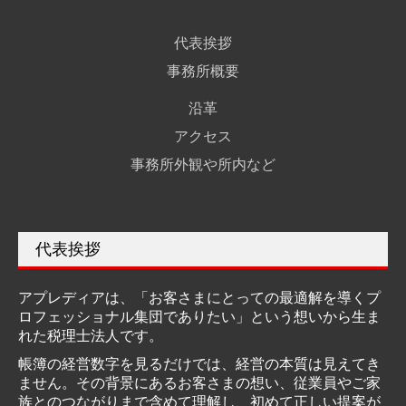
サービス案内
代表挨拶
デジタル化支援
事務所概要
創業支援・会社設立
沿革
個人の方の相続
アクセス
料金について
事務所外観や所内など
初回相談（無料）について
採用情報
代表挨拶
採用メッセージ
アプレディアは、「お客さまにとっての最適解を導くプ
スタッフインタビュー
ロフェッショナル集団でありたい」という想いから生ま
監査担当者の1日
れた税理士法人です。
帳簿の経営数字を見るだけでは、経営の本質は見えてき
働きやすさへの取組
ません。その背景にあるお客さまの想い、従業員やご家
数字で見るアプレディア
族とのつながりまで含めて理解し、初めて正しい提案が